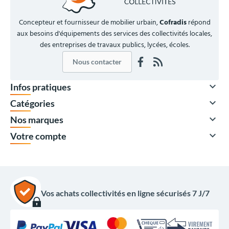
Concepteur et fournisseur de mobilier urbain,
Cofradis
répond
aux besoins d'équipements des services des collectivités locales,
des entreprises de travaux publics, lycées, écoles.
Nous contacter

Infos pratiques

Catégories
À partir de

Nos marques
110,00 €
HT

Votre compte
132,00 €
TTC
Quantité
Prix unitaire HT
x1
152,00 €
x2
137,00 €
Vos achats collectivités en ligne sécurisés 7 J/7
x4
124,00 €
x8
115,00 €