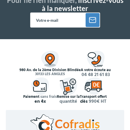
Pour ne rien manquer,
inscrivez-vous
à la newsletter
980 Av. de la 2ème Division Blindée
À votre écoute au
30133 LES ANGLES
04 48 21 61 83
Paiement
sans frais
Remise sur la
Transport offert
en 4x
quantité
dès
990€ HT