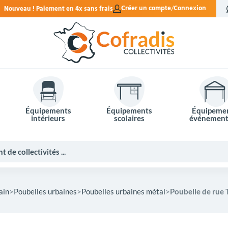
 sans frais.
Créer un compte
Connexion
Équipements
Équipements
Équipeme
intérieurs
scolaires
événement
ain
Poubelles urbaines
Poubelles urbaines métal
Poubelle de rue T
Potelets et bornes de ville
Mobilier événementiel
Tables de pique-nique
Panneaux d'affichage
Panneaux routiers
Matériel électoral
Bureaux scolaires
Poubelles intérieures
Mobilier enseignant
Barrières Vauban