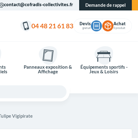
contact@cofradis-collectivites.fr
Demande de rappel
Devis
Achat
04 48 21 61 83
gratuit
0 produit
nts
Panneaux exposition &
Équipements sportifs -
iels
Affichage
Jeux & Loisirs
ulipe Vigipirate