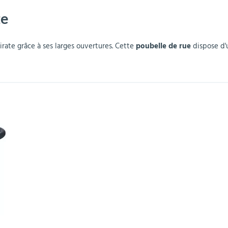
te
r
Mobilier de bureau
Miroirs de sécurité
Mobilier crèche et
Abris fumeurs
Pavoisement
Plaques Loi BLANQUER
Barrières de sécurité
maternelle
parking
rate grâce à ses larges ouvertures. Cette
poubelle de rue
dispose d'u