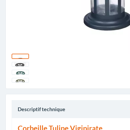
Descriptif technique
Corbeille Tulipe Vigipirate