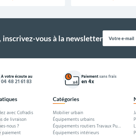
,
inscrivez-vous à la newsletter
À votre écoute au
Paiement
sans frais
04 48 21 61 83
en 4x
ratiques
Catégories
z avec Cofradis
Mobilier urbain
J
s de livraison
Équipements urbains
P
es-nous ?
Équipements routiers Travaux Publics
L
 paiement
Équipements intérieurs
P