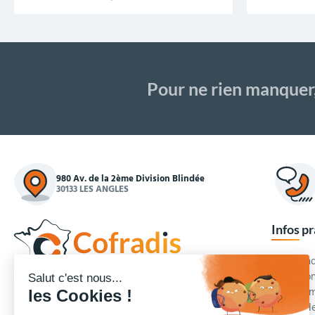
Pour ne rien manquer
980 Av. de la 2ème Division Blindée
30133 LES ANGLES
Infos p
Commande
Condition
Concepteur et fournisseur de mobilier urbain,
Qui somm
Cofradis
répond aux besoins d'équipements des
Modes de