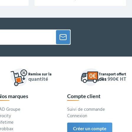
Remise sur la
Transport offert
quantité
dès
990€ HT
Nos marques
Compte client
AD Groupe
Suivi de commande
rocity
Connexion
ifetime
robbax
Créer un compte