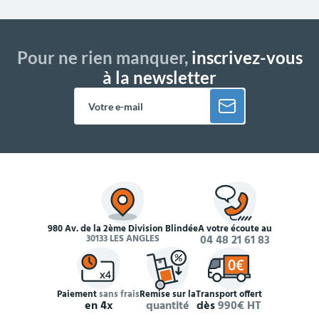
Pour ne rien manquer,
inscrivez-vous
à la newsletter
980 Av. de la 2ème Division Blindée
À votre écoute au
30133 LES ANGLES
04 48 21 61 83
Paiement
sans frais
Remise sur la
Transport offert
en 4x
quantité
dès
990€ HT