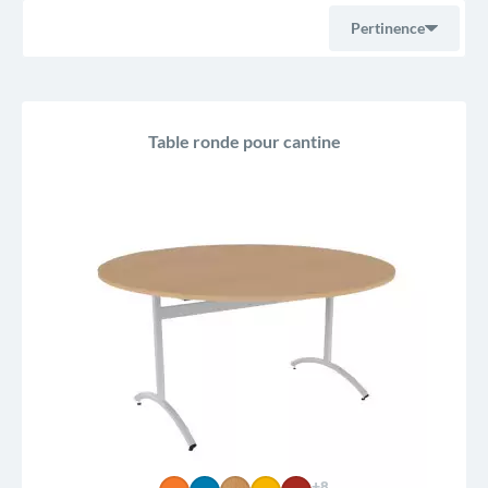
Pertinence
Ventes, ordre décroissant
Table ronde pour cantine
Pertinence
Nom, A à Z
Nom, Z à A
Prix, croissant
Prix, décroissant
Reference, A to Z
Reference, Z to A
+8