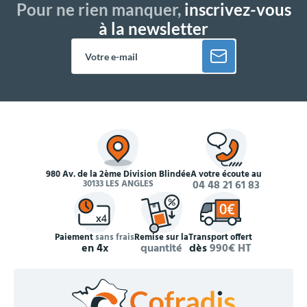
Pour ne rien manquer,
inscrivez-vous
à la newsletter
980 Av. de la 2ème Division Blindée
À votre écoute au
30133 LES ANGLES
04 48 21 61 83
Paiement
sans frais
Remise sur la
Transport offert
en 4x
quantité
dès
990€ HT