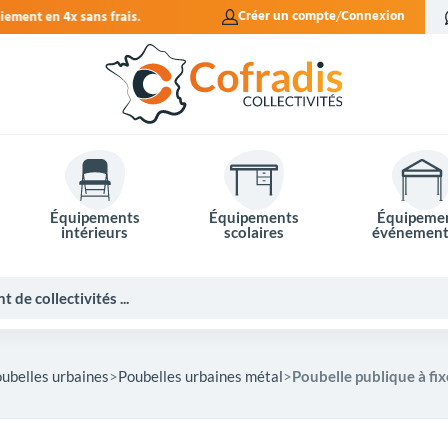
Créer un compte
Connexion
Équipements
Équipements
Équipeme
intérieurs
scolaires
événement
ubelles urbaines
Poubelles urbaines métal
Poubelle publique à fi
Potelets et bornes de ville
Mobilier événementiel
Tables de pique-nique
Panneaux d'affichage
Panneaux routiers
Matériel électoral
Bureaux scolaires
Poubelles intérieures
Mobilier enseignant
Barrières Vauban