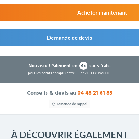
Acheter maintenant
Demande de devis
Nouveau !
Paiement en
sans frais.
4x
pour les achats compris entre 30 et 2 000 euros TTC.
Conseils & devis au
04 48 21 61 83
Demande de rappel
À DÉCOUVRIR ÉGALEMENT