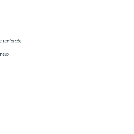
e renforcée
ineux