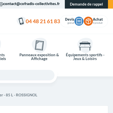
contact@cofradis-collectivites.fr
Demande de rappel
Devis
Achat
04 48 21 61 83
gratuit
0 produit
nts
Panneaux exposition &
Équipements sportifs -
iels
Affichage
Jeux & Loisirs
xer - 85 L - ROSSIGNOL