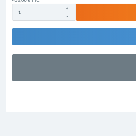
450,00 €
TTC
+
-