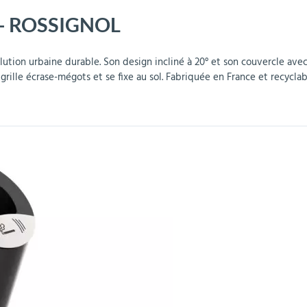
 L - ROSSIGNOL
r
Mobilier de bureau
Miroirs de sécurité
Mobilier crèche et
Abris fumeurs
Pavoisement
Plaques Loi BLANQUER
Barrières de sécurité
maternelle
parking
olution urbaine durable. Son design incliné à 20° et son couvercle av
grille écrase-mégots et se fixe au sol. Fabriquée en France et recyclab