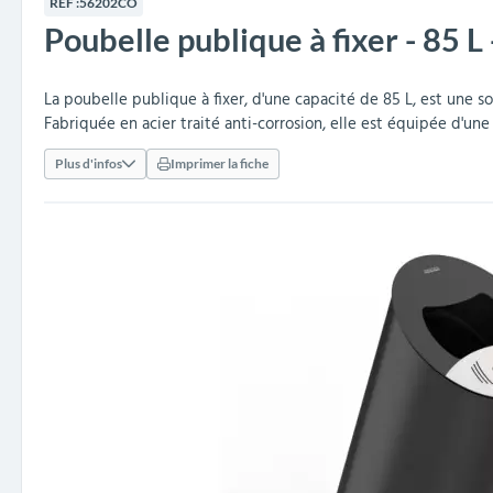
RÉF :
56202CO
collectivités
réception
amovibles
extérieurs
Poubelle publique à fixer - 85
Armoires et rangements
Structures aires de jeux
Séparateurs de voies et
Poteaux de guidage
Embellissement et
Barrières de ville
Vestiaires
Mobilier scolaire extérieu
Équipements sanitaires
Baby-foots & Billards
Décorations de Noël
Arceaux de sécurité
Travaux publics &
Cendriers urbains
fleurissement urbain
balises routières
collectivités
Industries
La poubelle publique à fixer, d'une capacité de 85 L, est une s
Clous podotactiles et
Tables de cantine
Fabriquée en acier traité anti-corrosion, elle est équipée d'une 
rampes d'accès
Plus d'infos
Imprimer la fiche