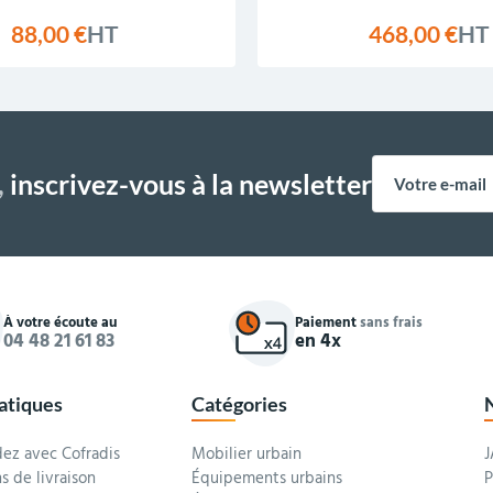
88,00 €
HT
468,00 €
HT
,
inscrivez-vous à la newsletter
À votre écoute au
Paiement
sans frais
04 48 21 61 83
en 4x
ratiques
Catégories
z avec Cofradis
Mobilier urbain
J
s de livraison
Équipements urbains
P