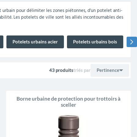
t urbain pour délimiter les zones piétonnes, d'un potelet anti-
ilité. Les potelets de ville sont les alliés incontournables des
Potelets urbains acier
Potelets urbains bois
Po
43 produits
triés par
Pertinence
Ventes, ordre décro
Pertinence
Borne urbaine de protection pour trottoirs à
Nom, A à Z
sceller
Nom, Z à A
Prix, croissant
Prix, décroissant