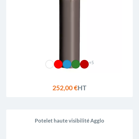
Reference, A to Z
Reference, Z to A
+5
252,00 €
HT
Potelet haute visibilité Agglo