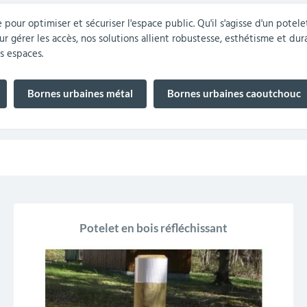
ur optimiser et sécuriser l'espace public. Qu'il s'agisse d'un potele
r
Mobilier de bureau
Miroirs de sécurité
Mobilier crèche et
Abris fumeurs
Pavoisement
Plaques Loi BLANQUER
Barrières de sécurité
 gérer les accès, nos solutions allient robustesse, esthétisme et durab
maternelle
parking
s espaces.
Bornes urbaines métal
Bornes urbaines caoutchouc
Potelet en bois réfléchissant