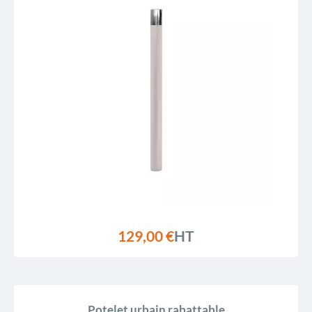
129,00 €
HT
Potelet urbain rabattable