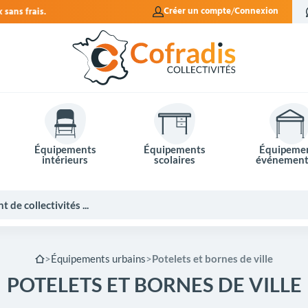
Créer un compte
Connexion
Équipements
Équipements
Équipeme
intérieurs
scolaires
événement
Équipements urbains
Potelets et bornes de ville
POTELETS ET BORNES DE VILLE
Potelets et bornes de ville
Mobilier événementiel
Tables de pique-nique
Panneaux d'affichage
Panneaux routiers
Matériel électoral
Bureaux scolaires
Poubelles intérieures
Mobilier enseignant
Barrières Vauban