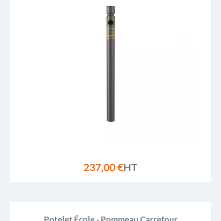
237,00 €
HT
Potelet École - Pommeau Carrefour