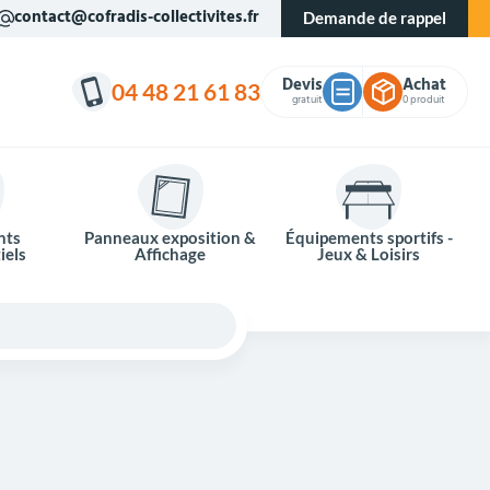
contact@cofradis-collectivites.fr
Demande de rappel
Devis
Achat
04 48 21 61 83
gratuit
0 produit
nts
Panneaux exposition &
Équipements sportifs -
iels
Affichage
Jeux & Loisirs