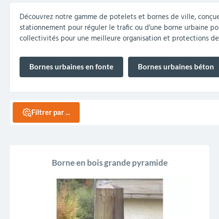
collectivités
réception
amovibles
extérieurs
Découvrez notre gamme de potelets et bornes de ville, conçue po
Armoires et rangements
Structures aires de jeux
Séparateurs de voies et
Poteaux de guidage
Embellissement et
Barrières de ville
Vestiaires
Mobilier scolaire extérieu
Équipements sanitaires
Baby-foots & Billards
Décorations de Noël
Arceaux de sécurité
Travaux publics &
Cendriers urbains
stationnement pour réguler le trafic ou d'une borne urbaine pour
fleurissement urbain
balises routières
collectivités
Industries
collectivités pour une meilleure organisation et protections de
Clous podotactiles et
Tables de cantine
rampes d'accès
Bornes urbaines en fonte
Bornes urbaines béton
Filtrer par ...
Borne en bois grande pyramide