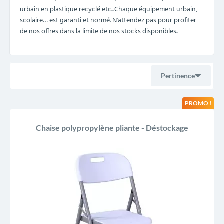
urbain en plastique recyclé etc...Chaque équipement urbain,
scolaire… est garanti et normé. N'attendez pas pour profiter
de nos offres dans la limite de nos stocks disponibles..
Pertinence
PROMO !
Ventes, ordre décroissant
Chaise polypropylène pliante - Déstockage
Pertinence
Nom, A à Z
Nom, Z à A
Prix, croissant
Prix, décroissant
Reference, A to Z