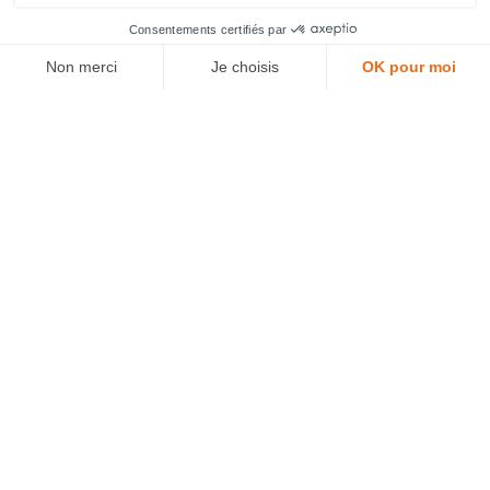
Pour ne rien manquer,
inscrivez-vous
à la newsletter
980 Av. de la 2ème Division Blindée
À votre écoute au
30133 LES ANGLES
04 48 21 61 83
Paiement
sans frais
Remise sur la
Transport offert
en 4x
quantité
dès
990€ HT