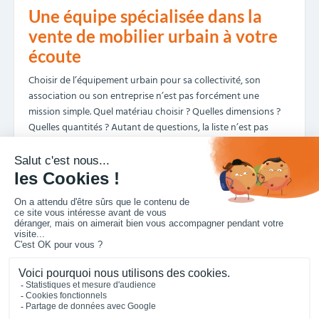
Une équipe spécialisée dans la
vente de mobilier urbain à votre
écoute
Choisir de l’équipement urbain pour sa collectivité, son
association ou son entreprise n’est pas forcément une
mission simple. Quel matériau choisir ? Quelles dimensions ?
Quelles quantités ? Autant de questions, la liste n’est pas
exhaustive, qui viennent à l’esprit. Outre notre site internet,
nous sommes également présents pour vous accompagner
dans votre sélection de matériel urbain. Nous répondrons à
toutes vos questions concernant nos différents modèles de
mobilier urbain pas cher. Sur votre demande, nous étudierons
votre projet et nous vous conseillerons sur les différentes
solutions d’équipement urbain qui pourraient correspondre à
vos attentes. N’hésitez plus à nous contacter par téléphone,
ou directement sur notre site.