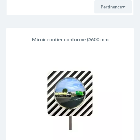
Pertinence
Ventes, ordre décroissant
Miroir routier conforme Ø600 mm
Pertinence
Nom, A à Z
Nom, Z à A
Prix, croissant
Prix, décroissant
Reference, A to Z
Reference, Z to A