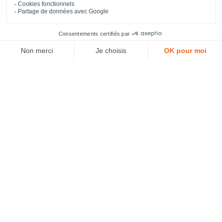
305,00 €
HT
1
2
Pour ne rien manquer,
inscrivez-vous