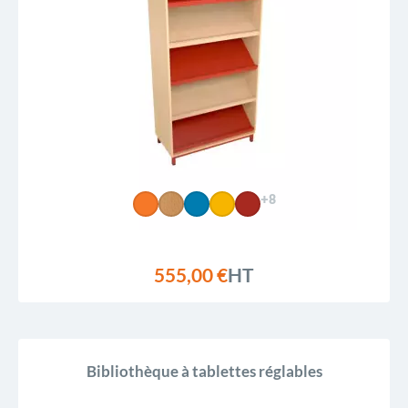
Prix, décroissant
Reference, A to Z
Reference, Z to A
+8
555,00 €
HT
Bibliothèque à tablettes réglables