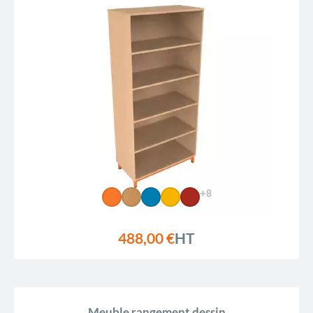
+8
488,00 €
HT
Meuble rangement dessin