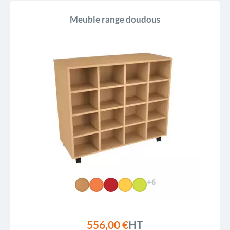
Meuble range doudous
+6
556,00 €
HT