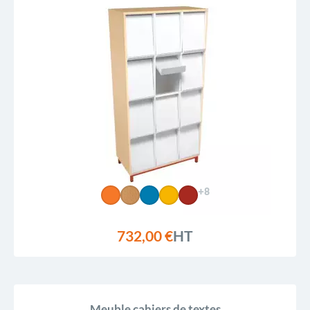
+8
732,00 €
HT
Meuble cahiers de textes