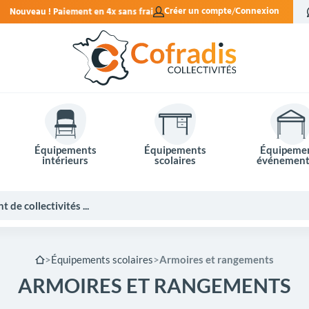
rais.
Créer un compte
Connexion
Équipements
Équipements
Équipeme
intérieurs
scolaires
événement
Équipements scolaires
Armoires et rangements
ARMOIRES ET RANGEMENTS
Potelets et bornes de ville
Mobilier événementiel
Tables de pique-nique
Panneaux d'affichage
Panneaux routiers
Matériel électoral
Bureaux scolaires
Poubelles intérieures
Mobilier enseignant
Barrières Vauban