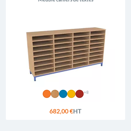
+8
682,00 €
HT