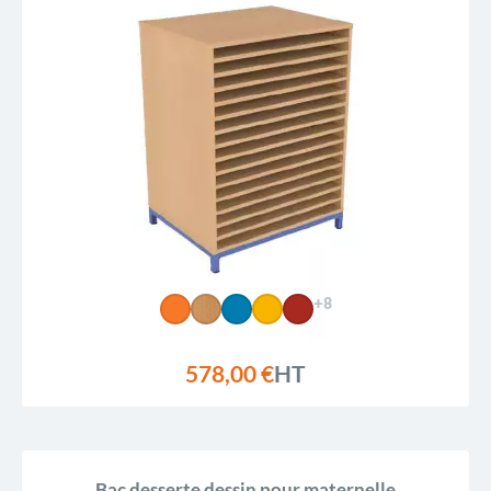
+8
578,00 €
HT
Bac desserte dessin pour maternelle