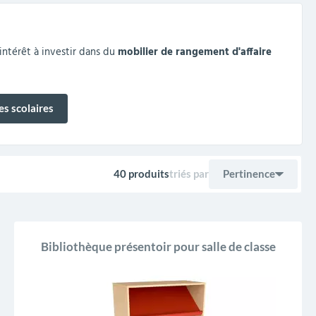
 intérêt à investir dans du
mobilier de rangement d'affaire
s scolaires
40 produits
triés par
Pertinence
Ventes, ordre décro
Pertinence
Bibliothèque présentoir pour salle de classe
Nom, A à Z
Nom, Z à A
Prix, croissant