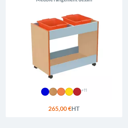
+11
265,00 €
HT