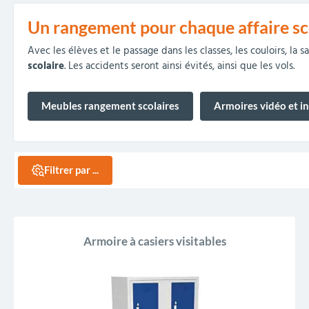
collectivités
réception
amovibles
extérieurs
Un rangement pour chaque affaire sc
Armoires et rangements
Structures aires de jeux
Séparateurs de voies et
Poteaux de guidage
Embellissement et
Barrières de ville
Vestiaires
Mobilier scolaire extérieu
Équipements sanitaires
Baby-foots & Billards
Décorations de Noël
Arceaux de sécurité
Travaux publics &
Cendriers urbains
Avec les élèves et le passage dans les classes, les couloirs, la 
fleurissement urbain
balises routières
collectivités
Industries
scolaire
. Les accidents seront ainsi évités, ainsi que les vols.
Clous podotactiles et
Tables de cantine
rampes d'accès
Meubles rangement scolaires
Armoires vidéo et i
Filtrer par ...
Armoire à casiers visitables