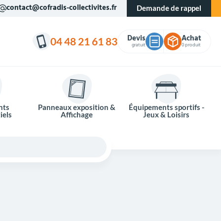
contact@cofradis-collectivites.fr
Demande de rappel
Devis
Achat
04 48 21 61 83
gratuit
0 produit
nts
Panneaux exposition &
Équipements sportifs -
iels
Affichage
Jeux & Loisirs