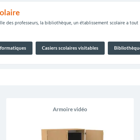
olaire
r
Mobilier de bureau
Miroirs de sécurité
Mobilier crèche et
Abris fumeurs
Pavoisement
Plaques Loi BLANQUER
Barrières de sécurité
salle des professeurs, la bibliothèque, un établissement scolaire a tout
maternelle
parking
nformatiques
Casiers scolaires visitables
Bibliothèque
Armoire vidéo