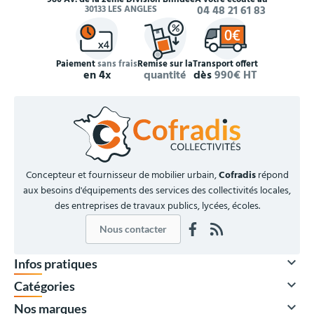
30133 LES ANGLES
04 48 21 61 83
Paiement
sans frais
Remise sur la
Transport offert
en 4x
quantité
dès
990€ HT
Concepteur et fournisseur de mobilier urbain,
Cofradis
répond
aux besoins d'équipements des services des collectivités locales,
des entreprises de travaux publics, lycées, écoles.
Nous contacter

Infos pratiques

Catégories

Nos marques