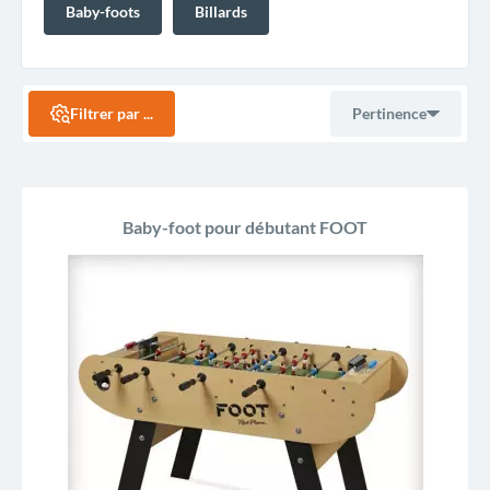
Baby-foots
Billards
Filtrer par ...
Pertinence
Ventes, ordre décroissant
Baby-foot pour débutant FOOT
Pertinence
Nom, A à Z
Nom, Z à A
Prix, croissant
Prix, décroissant
Reference, A to Z
Reference, Z to A