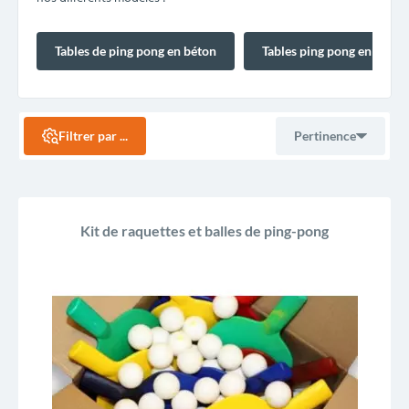
Tables de ping pong en béton
Tables ping pong en comp
Filtrer par ...
Pertinence
Ventes, ordre décroissant
Kit de raquettes et balles de ping-pong
Pertinence
Nom, A à Z
Nom, Z à A
Prix, croissant
Prix, décroissant
Reference, A to Z