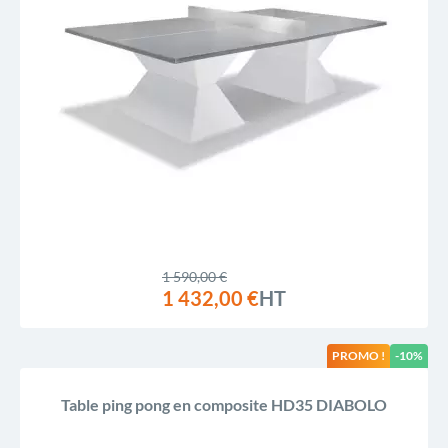
1 590,00 €
1 432,00 €
HT
PROMO !
-10%
Table ping pong en composite HD35 DIABOLO