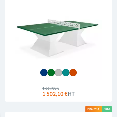
1 669,00 €
1 502,10 €
HT
PROMO !
-10%