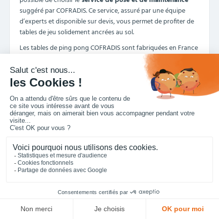
possible de choisir le
service de pose et de maintenance
suggéré par COFRADIS. Ce service, assuré par une équipe
d’experts et disponible sur devis, vous permet de profiter de
tables de jeu solidement ancrées au sol.
Les tables de ping pong COFRADIS sont fabriquées en France
et disponibles en
différents coloris
pour s’intégrer avec
harmonie dans l’environnement existant. Elles peuvent être
installées dans les écoles, lycées, espaces publics...
Demandez des conseils et votre devis et obtenez les prix les
plus bas sur nos produits garantis et normés.
Pour ne rien manquer,
inscrivez-vous
à la newsletter