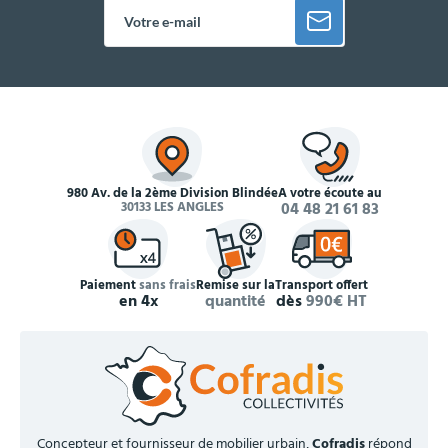
980 Av. de la 2ème Division Blindée
À votre écoute au
30133 LES ANGLES
04 48 21 61 83
Paiement
sans frais
Remise sur la
Transport offert
en 4x
quantité
dès
990€ HT
Concepteur et fournisseur de mobilier urbain,
Cofradis
répond