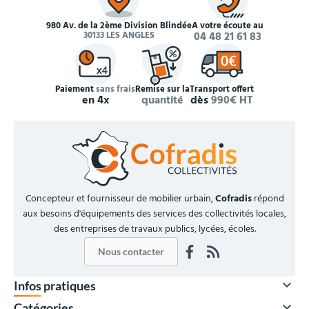
980 Av. de la 2ème Division Blindée
À votre écoute au
30133 LES ANGLES
04 48 21 61 83
Paiement
sans frais
Remise sur la
Transport offert
en 4x
quantité
dès
990€ HT
Concepteur et fournisseur de mobilier urbain,
Cofradis
répond
aux besoins d'équipements des services des collectivités locales,
des entreprises de travaux publics, lycées, écoles.
Nous contacter

Infos pratiques

Catégories