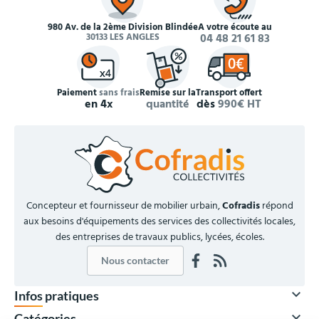
980 Av. de la 2ème Division Blindée
À votre écoute au
30133 LES ANGLES
04 48 21 61 83
Paiement
sans frais
Remise sur la
Transport offert
en 4x
quantité
dès
990€ HT
Concepteur et fournisseur de mobilier urbain,
Cofradis
répond
aux besoins d'équipements des services des collectivités locales,
des entreprises de travaux publics, lycées, écoles.
Nous contacter

Infos pratiques

Catégories