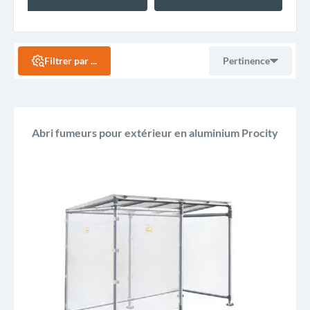
Filtrer par ...
Pertinence
Ventes, ordre décroissant
Abri fumeurs pour extérieur en aluminium Procity
Pertinence
Nom, A à Z
Nom, Z à A
Prix, croissant
Prix, décroissant
Reference, A to Z
Reference, Z to A