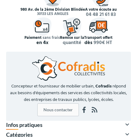
980 Av. de la 2ème Division Blindée
À votre écoute au
30133 LES ANGLES
04 48 21 61 83
Paiement
sans frais
Remise sur la
Transport offert
en 4x
quantité
dès
990€ HT
Concepteur et fournisseur de mobilier urbain,
Cofradis
répond
aux besoins d'équipements des services des collectivités locales,
des entreprises de travaux publics, lycées, écoles.
Nous contacter

Infos pratiques

Catégories