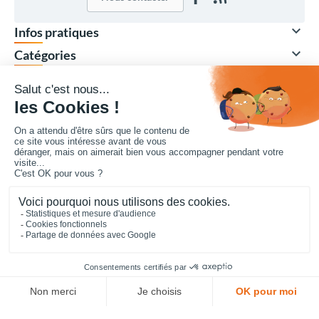

Infos pratiques

Catégories

Nos marques

Votre compte
Vos achats collectivités en ligne sécurisés 7 J/7
Mentions légales
CGV-CGU
Confidentialité
Cookies
Plan du site
© Copyright 2017 - 2026,
Cofradis Collectivités
- Réalisé par