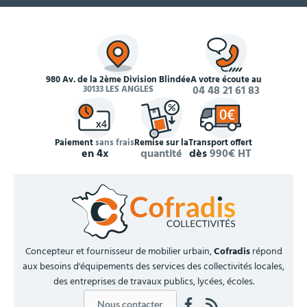
980 Av. de la 2ème Division Blindée
À votre écoute au
30133 LES ANGLES
04 48 21 61 83
Paiement
sans frais
Remise sur la
Transport offert
en 4x
quantité
dès
990€ HT
Concepteur et fournisseur de mobilier urbain,
Cofradis
répond
aux besoins d'équipements des services des collectivités locales,
des entreprises de travaux publics, lycées, écoles.
Nous contacter