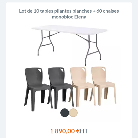
Ventes, ordre décroissant
Lot de 10 tables pliantes blanches + 60 chaises
monobloc Elena
Pertinence
Nom, A à Z
Nom, Z à A
Prix, croissant
Prix, décroissant
Reference, A to Z
Reference, Z to A
1 890,00 €
HT