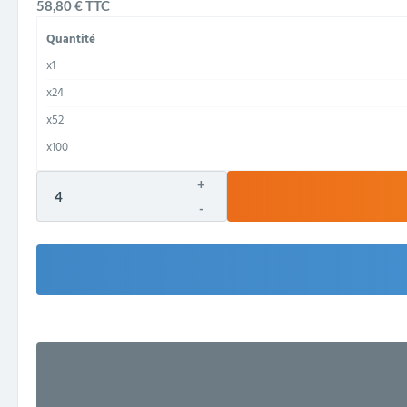
58,80 €
TTC
Quantité
x1
x24
x52
x100
+
-