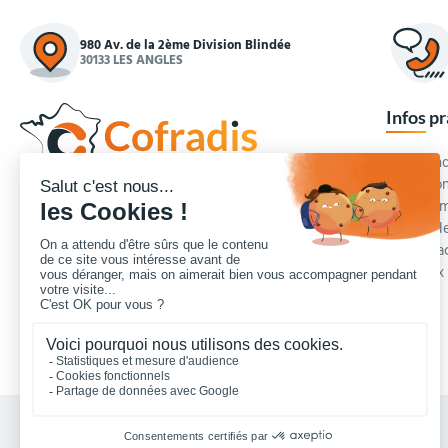
980 Av. de la 2ème Division Blindée
30133 LES ANGLES
Infos p
Commande
Condition
Concepteur et fournisseur de mobilier urbain,
Qui somm
Cofradis
répond aux besoins d'équipements des
Modes de
services des collectivités locales, des entreprises
Blog et a
de travaux publics, lycées, écoles.
Foire aux
Nous contacter
Vos achats collectivités en ligne sécurisés 7 J/7