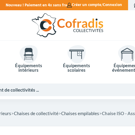
s frais.
Créer un compte
Connexion
Équipements
Équipements
Équipeme
intérieurs
scolaires
événement
rieurs
Chaises de collectivité
Chaises empilables
Chaise ISO - Ass
Potelets et bornes de ville
Mobilier événementiel
Tables de pique-nique
Panneaux d'affichage
Panneaux routiers
Matériel électoral
Bureaux scolaires
Poubelles intérieures
Mobilier enseignant
Barrières Vauban