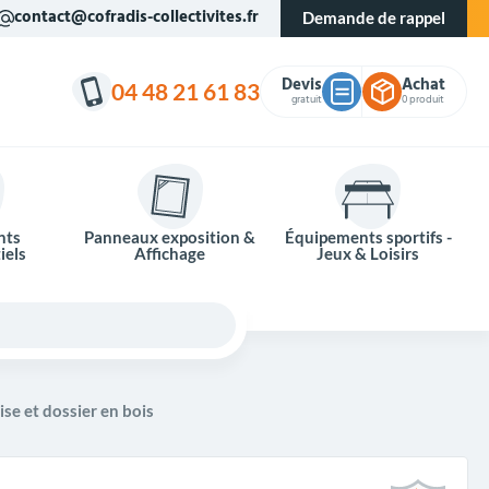
contact@cofradis-collectivites.fr
Demande de rappel
Devis
Achat
04 48 21 61 83
gratuit
0 produit
nts
Panneaux exposition &
Équipements sportifs -
iels
Affichage
Jeux & Loisirs
ise et dossier en bois