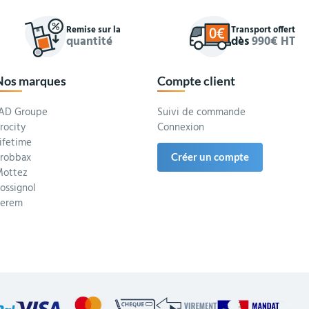
Remise sur la
Transport offert
quantité
dès
990€ HT
Nos marques
Compte client
AD Groupe
Suivi de commande
rocity
Connexion
ifetime
robbax
Créer un compte
ottez
ossignol
Serem