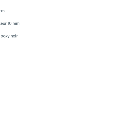
 cm
sseur 10 mm
époxy noir