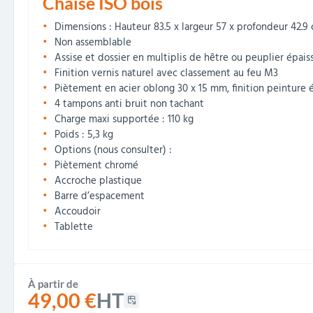
Chaise ISO bois
Dimensions : Hauteur 83.5 x largeur 57 x profondeur 42.9
Non assemblable
Assise et dossier en multiplis de hêtre ou peuplier épai
Finition vernis naturel avec classement au feu M3
Piètement en acier oblong 30 x 15 mm, finition peinture 
4 tampons anti bruit non tachant
Charge maxi supportée : 110 kg
Poids : 5,3 kg
Options (nous consulter) :
Piètement chromé
Accroche plastique
Barre d’espacement
Accoudoir
Tablette
À partir de
49,00 €
HT