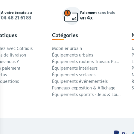
À votre écoute au
Paiement
sans frais
04 48 21 61 83
en 4x
ratiques
Catégories
z avec Cofradis
Mobilier urbain
J
s de livraison
Équipements urbains
P
es-nous ?
Équipements routiers Travaux Publics
L
 paiement
Équipements intérieurs
P
ctus
Équipements scolaires
M
 questions
Équipements événementiels
R
Panneaux exposition & Affichage
Équipements sportifs - Jeux & Loisirs