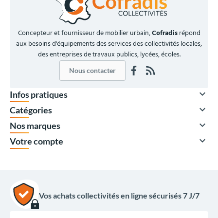
Concepteur et fournisseur de mobilier urbain,
Cofradis
répond
aux besoins d'équipements des services des collectivités locales,
des entreprises de travaux publics, lycées, écoles.
Nous contacter

Infos pratiques

Catégories

Nos marques

Votre compte
À partir de
27,00 €
HT
32,40 €
TTC
Vos achats collectivités en ligne sécurisés 7 J/7
Quantité
Prix unitaire HT