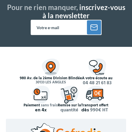
Pour ne rien manquer,
inscrivez-vous
à la newsletter
980 Av. de la 2ème Division Blindée
À votre écoute au
30133 LES ANGLES
04 48 21 61 83
Paiement
sans frais
Remise sur la
Transport offert
en 4x
quantité
dès
990€ HT