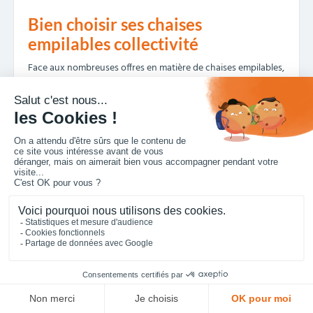
Bien choisir ses chaises
empilables collectivité
Face aux nombreuses offres en matière de chaises empilables,
il est crucial de définir des critères de choix précis pour
garantir un investissement pérenne et adapté aux besoins
spécifiques de votre collectivité.
Les critères essentiels de choix
d’une chaise collectivité
empilable
Plusieurs facteurs doivent être pris en compte lors du choix
de chaises empilables pour collectivités.
En premier lieu, la
robustesse et la durabilité
sont
primordiales. Les chaises seront soumises à un usage
fréquent et parfois intensif, il est donc essentiel de privilégier
des matériaux de qualité et des structures solides.