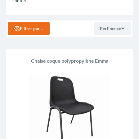
confort.
Filtrer par ...
Pertinence
Ventes, ordre décroissant
Chaise coque polypropylène Emma
Pertinence
Nom, A à Z
Nom, Z à A
Prix, croissant
Prix, décroissant
Reference, A to Z
Reference, Z to A