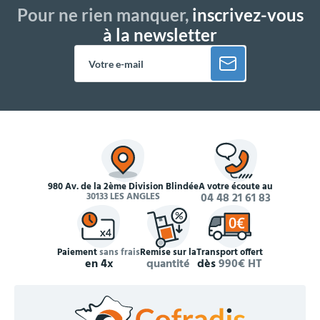
Pour ne rien manquer,
inscrivez-vous
à la newsletter
980 Av. de la 2ème Division Blindée
À votre écoute au
30133 LES ANGLES
04 48 21 61 83
Paiement
sans frais
Remise sur la
Transport offert
en 4x
quantité
dès
990€ HT