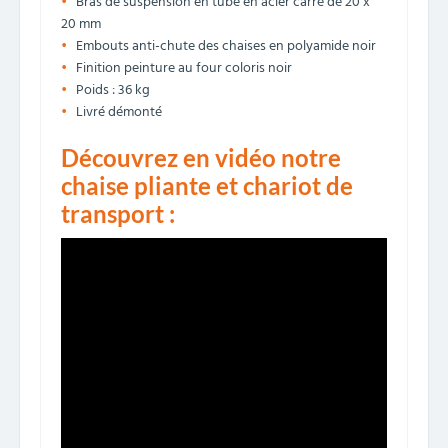
Bras de suspension en tube en acier carré de 20 x
20 mm
Embouts anti-chute des chaises en polyamide noir
Finition peinture au four coloris noir
Poids : 36 kg
Livré démonté
Découvrez en vidéo notre
chaise pliante et chariot de
transport :