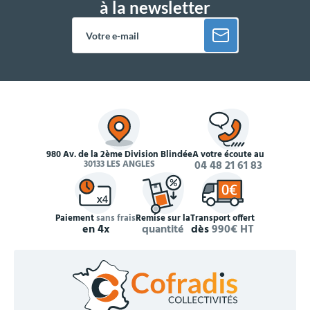
à la newsletter
980 Av. de la 2ème Division Blindée
À votre écoute au
30133 LES ANGLES
04 48 21 61 83
Paiement
sans frais
Remise sur la
Transport offert
en 4x
quantité
dès
990€ HT