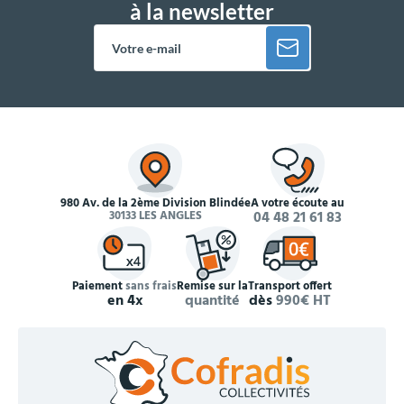
à la newsletter
980 Av. de la 2ème Division Blindée
À votre écoute au
30133 LES ANGLES
04 48 21 61 83
Paiement
sans frais
Remise sur la
Transport offert
en 4x
quantité
dès
990€ HT