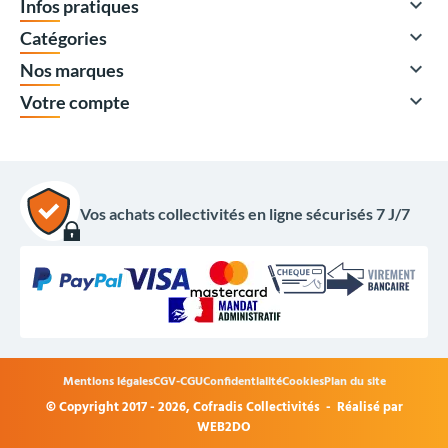

Infos pratiques

Catégories

Nos marques

Votre compte
Vos achats collectivités en ligne sécurisés 7 J/7
Mentions légales
CGV-CGU
Confidentialité
Cookies
Plan du site
© Copyright 2017 - 2026,
Cofradis Collectivités
- Réalisé par
1 194,00 €
HT
WEB2DO