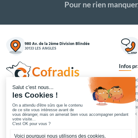
Pour ne rien manquer
980 Av. de la 2ème Division Blindée
30133 LES ANGLES
Infos p
Commande
Condition
Concepteur et fournisseur de mobilier urbain,
Qui somm
Cofradis
répond aux besoins d'équipements des
Modes de
services des collectivités locales, des entreprises
Blog et a
de travaux publics, lycées, écoles.
Foire aux
Nous contacter