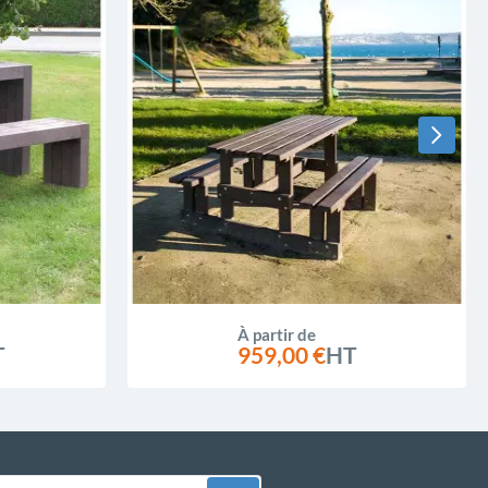
À partir de
T
959,00 €
HT