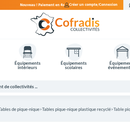
nt en 4x sans frais.
Créer un compte
Connexion
Équipements
Équipements
Équipeme
intérieurs
scolaires
événement
Tables de pique-nique
Tables pique-nique plastique recyclé
Table pi
Potelets et bornes de ville
Mobilier événementiel
Tables de pique-nique
Panneaux d'affichage
Panneaux routiers
Matériel électoral
Bureaux scolaires
Poubelles intérieures
Mobilier enseignant
Barrières Vauban