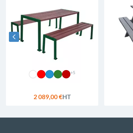
+5
2 089,00 €
HT