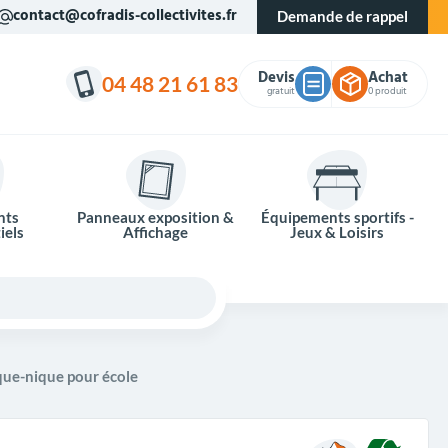
contact@cofradis-collectivites.fr
Demande de rappel
Devis
Achat
04 48 21 61 83
gratuit
0 produit
nts
Panneaux exposition &
Équipements sportifs -
iels
Affichage
Jeux & Loisirs
que-nique pour école