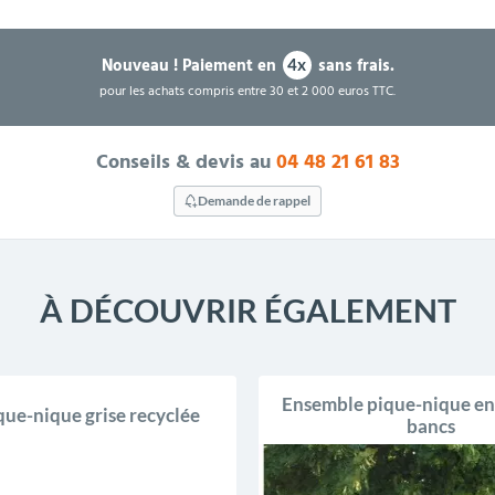
Nouveau !
Paiement en
sans frais.
4x
pour les achats compris entre 30 et 2 000 euros TTC.
Conseils & devis au
04 48 21 61 83
Demande de rappel
À DÉCOUVRIR ÉGALEMENT
Ensemble pique-nique en 
que-nique grise recyclée
bancs