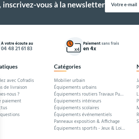
,
inscrivez-vous à la newsletter
À votre écoute au
Paiement
sans frais
04 48 21 61 83
en 4x
ratiques
Catégories
z avec Cofradis
Mobilier urbain
J
s de livraison
Équipements urbains
P
es-nous ?
Équipements routiers Travaux Publics
L
 paiement
Équipements intérieurs
P
ctus
Équipements scolaires
M
 questions
Équipements événementiels
R
Panneaux exposition & Affichage
Équipements sportifs - Jeux & Loisirs