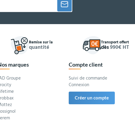
Remise sur la
Transport offert
quantité
dès
990€ HT
Nos marques
Compte client
AD Groupe
Suivi de commande
rocity
Connexion
ifetime
robbax
Créer un compte
ottez
ossignol
Serem