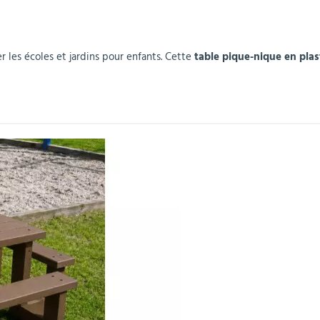
r
Mobilier de bureau
Miroirs de sécurité
Mobilier crèche et
Abris fumeurs
Pavoisement
Plaques Loi BLANQUER
Barrières de sécurité
maternelle
parking
les écoles et jardins pour enfants. Cette
table pique-nique en plas