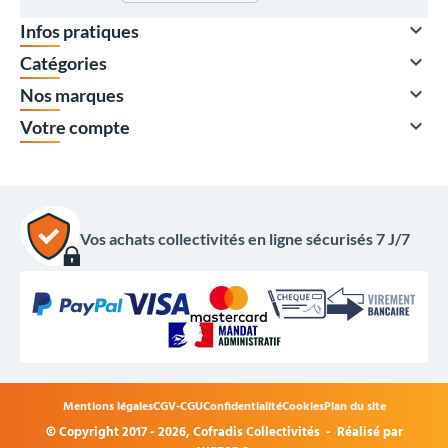

Infos pratiques

Catégories

Nos marques

Votre compte
Vos achats collectivités en ligne sécurisés 7 J/7
117,97 €
HT
141,56 €
TTC
Options du produit
Mentions légales
CGV-CGU
Confidentialité
Cookies
Plan du site
Modèle :
© Copyright 2017 - 2026,
Cofradis Collectivités
- Réalisé par