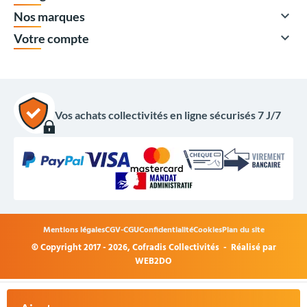

Nos marques

Votre compte
Vos achats collectivités en ligne sécurisés 7 J/7
Mentions légales
CGV-CGU
Confidentialité
Cookies
Plan du site
© Copyright 2017 - 2026,
Cofradis Collectivités
- Réalisé par
475,50 €
HT
WEB2DO
570,60 €
TTC
+
Acheter