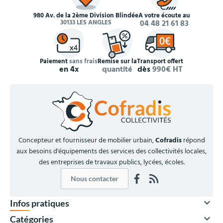
980 Av. de la 2ème Division Blindée
À votre écoute au
30133 LES ANGLES
04 48 21 61 83
Paiement
sans frais
Remise sur la
Transport offert
en 4x
quantité
dès
990€ HT
Concepteur et fournisseur de mobilier urbain,
Cofradis
répond
aux besoins d'équipements des services des collectivités locales,
des entreprises de travaux publics, lycées, écoles.
Nous contacter

Infos pratiques

Catégories