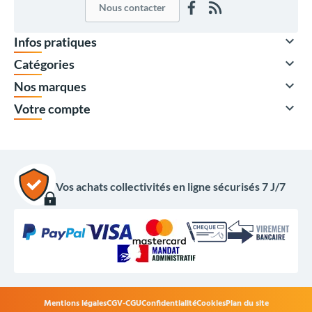
Nous contacter

Infos pratiques

Catégories

Nos marques

Votre compte
Vos achats collectivités en ligne sécurisés 7 J/7
430,50 €
HT
516,60 €
TTC
Options du produit
Mentions légales
CGV-CGU
Confidentialité
Cookies
Plan du site
Modèle :