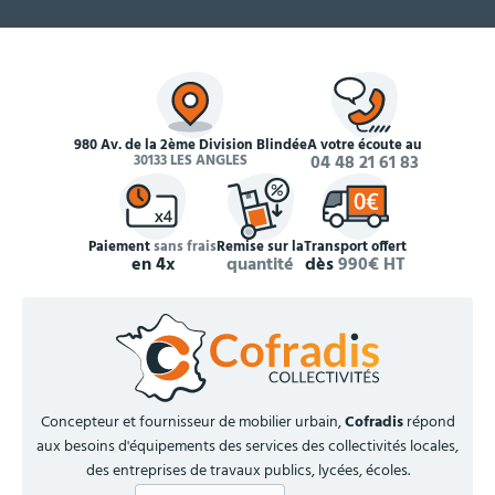
980 Av. de la 2ème Division Blindée
À votre écoute au
30133 LES ANGLES
04 48 21 61 83
Paiement
sans frais
Remise sur la
Transport offert
en 4x
quantité
dès
990€ HT
Concepteur et fournisseur de mobilier urbain,
Cofradis
répond
aux besoins d'équipements des services des collectivités locales,
des entreprises de travaux publics, lycées, écoles.