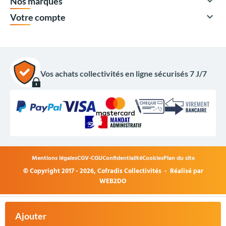

Nos marques

Votre compte
Vos achats collectivités en ligne sécurisés 7 J/7
Mentions légales
CGV-CGU
Confidentialité
Cookies
Plan du site
© Copyright 2017 - 2026,
Cofradis Collectivités
- Réalisé par
65,50 €
HT
WEB2DO
78,60 €
TTC
+
Acheter
Ajouter
maintenant
-