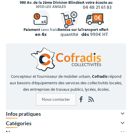
980 Av. de la 2ème Division Blindée
À votre écoute au
30133 LES ANGLES
04 48 21 61 83
Paiement
sans frais
Remise sur la
Transport offert
en 4x
quantité
dès
990€ HT
Concepteur et fournisseur de mobilier urbain,
Cofradis
répond
aux besoins d'équipements des services des collectivités locales,
des entreprises de travaux publics, lycées, écoles.
Nous contacter

Infos pratiques

Catégories