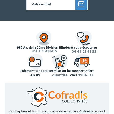
980 Av. de la 2ème Division Blindée
À votre écoute au
30133 LES ANGLES
04 48 21 61 83
Paiement
sans frais
Remise sur la
Transport offert
en 4x
quantité
dès
990€ HT
Concepteur et fournisseur de mobilier urbain,
Cofradis
répond