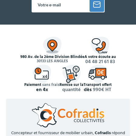
980 Av. de la 2ème Division Blindée
À votre écoute au
30133 LES ANGLES
04 48 21 61 83
Paiement
sans frais
Remise sur la
Transport offert
en 4x
quantité
dès
990€ HT
Concepteur et fournisseur de mobilier urbain,
Cofradis
répond