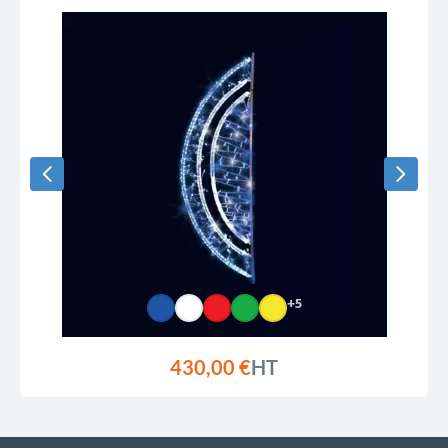
+5
430,00 €
HT