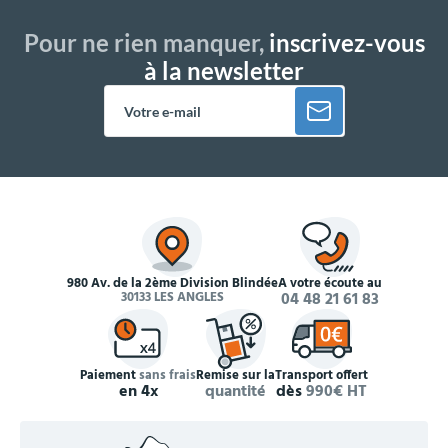
Pour ne rien manquer,
inscrivez-vous
à la newsletter
980 Av. de la 2ème Division Blindée
À votre écoute au
30133 LES ANGLES
04 48 21 61 83
Paiement
sans frais
Remise sur la
Transport offert
en 4x
quantité
dès
990€ HT