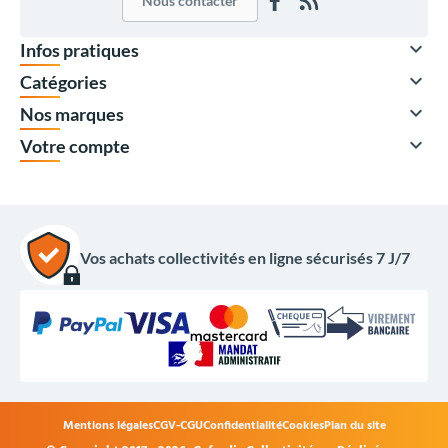
Nous contacter

Infos pratiques

Catégories

Nos marques

Votre compte
Vos achats collectivités en ligne sécurisés 7 J/7
380,00 €
HT
456,00 €
TTC
Options du produit
Mentions légales
CGV-CGU
Confidentialité
Cookies
Plan du site
Coloris guirlande :