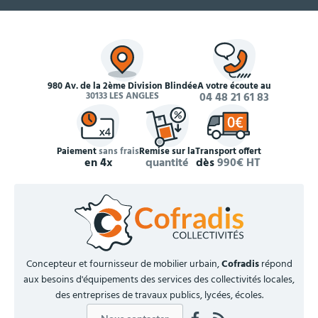
980 Av. de la 2ème Division Blindée
À votre écoute au
30133 LES ANGLES
04 48 21 61 83
Paiement
sans frais
Remise sur la
Transport offert
en 4x
quantité
dès
990€ HT
Concepteur et fournisseur de mobilier urbain,
Cofradis
répond
aux besoins d'équipements des services des collectivités locales,
des entreprises de travaux publics, lycées, écoles.