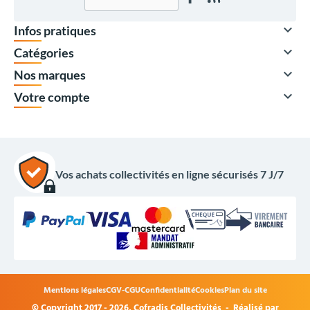

Infos pratiques

Catégories

Nos marques

Votre compte
Vos achats collectivités en ligne sécurisés 7 J/7
340,00 €
HT
408,00 €
TTC
Options du produit
Mentions légales
CGV-CGU
Confidentialité
Cookies
Plan du site
Coloris guirlande :
© Copyright 2017 - 2026,
Cofradis Collectivités
- Réalisé par