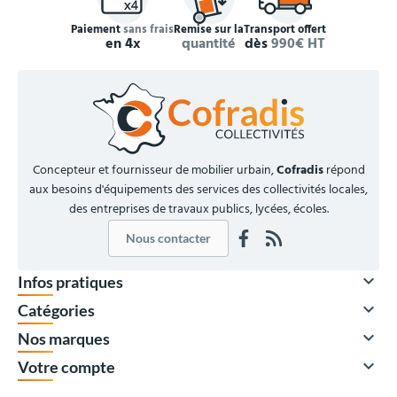
Paiement
sans frais
Remise sur la
Transport offert
en 4x
quantité
dès
990€ HT
Concepteur et fournisseur de mobilier urbain,
Cofradis
répond
aux besoins d'équipements des services des collectivités locales,
des entreprises de travaux publics, lycées, écoles.
Nous contacter

Infos pratiques

Catégories

Nos marques
À partir de
51,00 €
HT

Votre compte
61,20 €
TTC