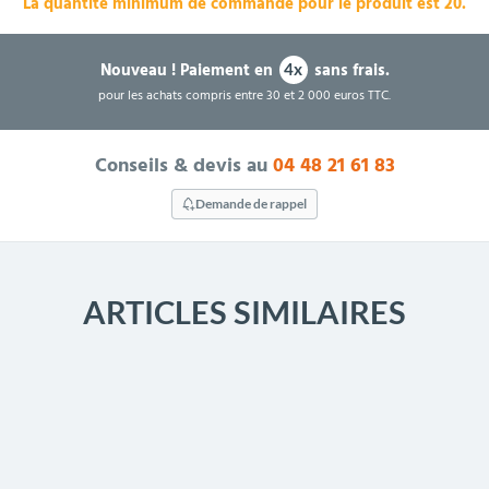
La quantité minimum de commande pour le produit est 20.
Nouveau !
Paiement en
sans frais.
4x
pour les achats compris entre 30 et 2 000 euros TTC.
Conseils & devis au
04 48 21 61 83
Demande de rappel
ARTICLES SIMILAIRES