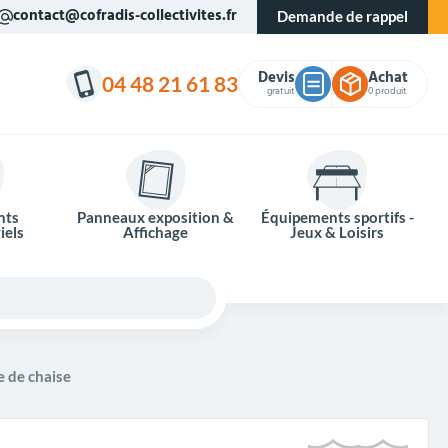
contact@cofradis-collectivites.fr
Demande de rappel
Devis
Achat
04 48 21 61 83
gratuit
0 produit
nts
Panneaux exposition &
Équipements sportifs -
iels
Affichage
Jeux & Loisirs
 de chaise