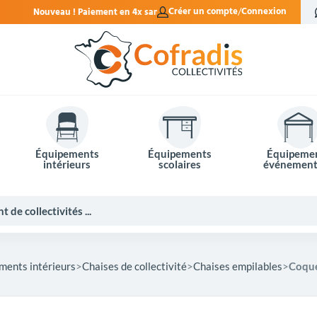
en 4x sans frais.
Créer un compte
Connexion
Équipements
Équipements
Équipeme
intérieurs
scolaires
événement
ments intérieurs
Chaises de collectivité
Chaises empilables
Coque
Potelets et bornes de ville
Mobilier événementiel
Tables de pique-nique
Panneaux d'affichage
Panneaux routiers
Matériel électoral
Bureaux scolaires
Poubelles intérieures
Mobilier enseignant
Barrières Vauban