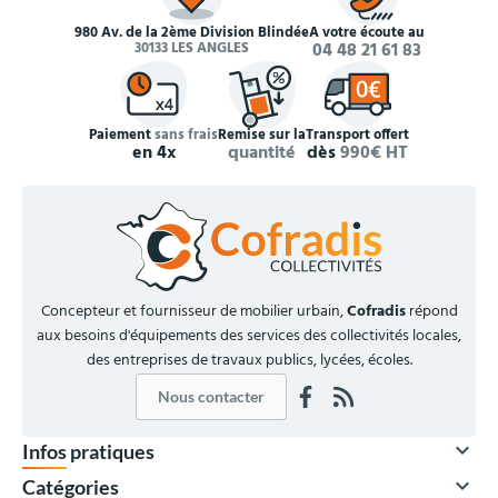
980 Av. de la 2ème Division Blindée
À votre écoute au
30133 LES ANGLES
04 48 21 61 83
Paiement
sans frais
Remise sur la
Transport offert
en 4x
quantité
dès
990€ HT
Concepteur et fournisseur de mobilier urbain,
Cofradis
répond
aux besoins d'équipements des services des collectivités locales,
des entreprises de travaux publics, lycées, écoles.
Nous contacter

Infos pratiques

Catégories