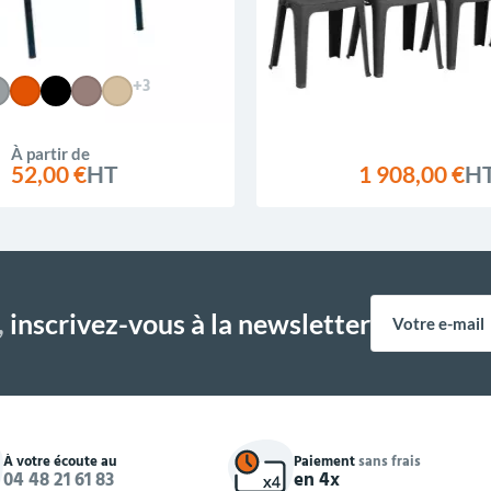
+3
À partir de
52,00 €
HT
1 908,00 €
H
,
inscrivez-vous à la newsletter
À votre écoute au
Paiement
sans frais
04 48 21 61 83
en 4x