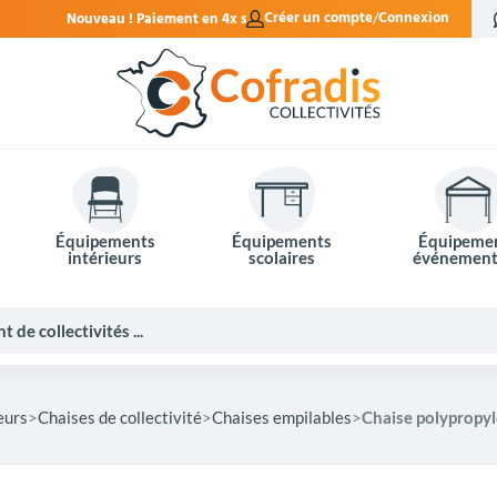
ent en 4x sans frais.
Créer un compte
Connexion
Équipements
Équipements
Équipeme
intérieurs
scolaires
événement
eurs
Chaises de collectivité
Chaises empilables
Chaise polypropyl
Potelets et bornes de ville
Mobilier événementiel
Tables de pique-nique
Panneaux d'affichage
Panneaux routiers
Matériel électoral
Bureaux scolaires
Poubelles intérieures
Mobilier enseignant
Barrières Vauban