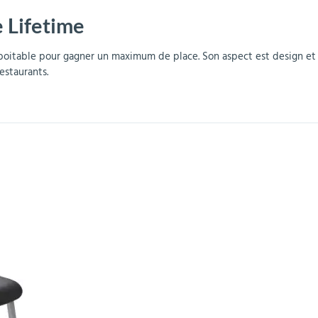
 Lifetime
r
Mobilier de bureau
Miroirs de sécurité
Mobilier crèche et
Abris fumeurs
Pavoisement
Plaques Loi BLANQUER
Barrières de sécurité
maternelle
parking
Emboitable pour gagner un maximum de place. Son aspect est design e
restaurants.