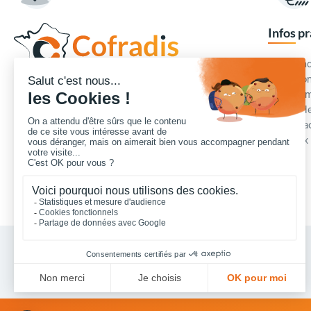
Infos p
Commande
Condition
Concepteur et fournisseur de mobilier urbain,
Qui somm
Cofradis
répond aux besoins d'équipements des
Modes de
services des collectivités locales, des entreprises
Blog et a
de travaux publics, lycées, écoles.
Foire aux
Nous contacter
Vos achats collectivités en ligne sécurisés 7 J/7