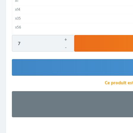
x1
x14
x35
x56
+
-
Ce produit es