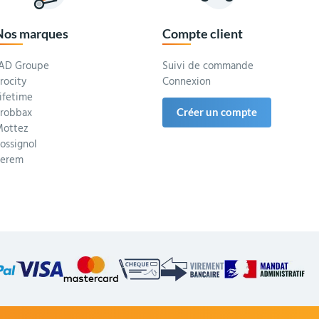
Nos marques
Compte client
AD Groupe
Suivi de commande
rocity
Connexion
ifetime
robbax
Créer un compte
ottez
ossignol
Serem