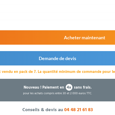
Acheter maintenant
Demande de devis
t vendu en pack de 7.
La quantité minimum de commande pour le p
Nouveau !
Paiement en
sans frais.
4x
pour les achats compris entre 30 et 2 000 euros TTC.
Conseils & devis au
04 48 21 61 83