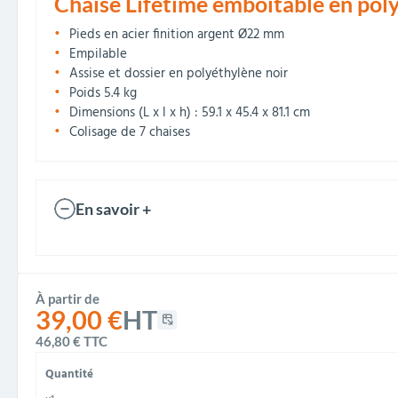
Chaise Lifetime emboitable en pol
Pieds en acier finition argent Ø22 mm
Empilable
Assise et dossier en polyéthylène noir
Poids 5.4 kg
Dimensions (L x l x h) : 59.1 x 45.4 x 81.1 cm
Colisage de 7 chaises
En savoir +
À partir de
39,00 €
HT
46,80 €
TTC
Quantité