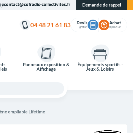
contact@cofradis-collectivites.fr
Demande de rappel
Devis
Achat
04 48 21 61 83
gratuit
0 produit
nts
Panneaux exposition &
Équipements sportifs -
iels
Affichage
Jeux & Loisirs
ène empilable Lifetime