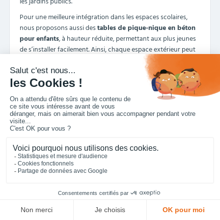
les jardins publics.
Pour une meilleure intégration dans les espaces scolaires,
nous proposons aussi des
tables de pique-nique en béton
pour enfants
, à hauteur réduite, permettant aux plus jeunes
de s’installer facilement. Ainsi, chaque espace extérieur peut
être équipé de manière fonctionnelle et esthétique, tout en
répondant aux besoins spécifiques de ses usagers.
Pour les parcs et jardins publics, vous pouvez aussi opter
pour des
tables de pique-nique extérieures en béton
aspect bois
.
Table de pique-nique extérieure
en béton aspect bois
Table pique-nique en béton pour
les parcs et jardins publics
Cofradis vous propose enfin une sélection de tables de pique-
nique en béton aspect bois, qui s’intégreront parfaitement