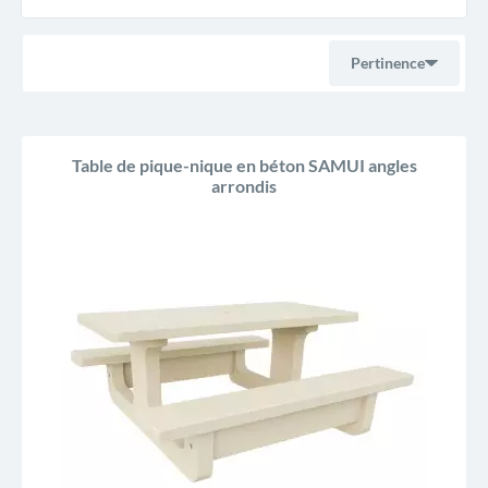
Pertinence
Ventes, ordre décroissant
Table de pique-nique en béton SAMUI angles
arrondis
Pertinence
Nom, A à Z
Nom, Z à A
Prix, croissant
Prix, décroissant
Reference, A to Z
Reference, Z to A