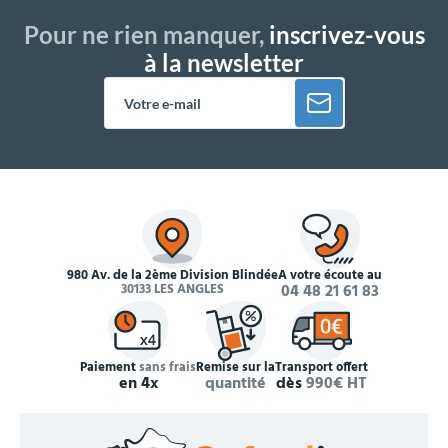
Pour ne rien manquer,
inscrivez-vous
à la newsletter
980 Av. de la 2ème Division Blindée
À votre écoute au
30133 LES ANGLES
04 48 21 61 83
Paiement
sans frais
Remise sur la
Transport offert
en 4x
quantité
dès
990€ HT