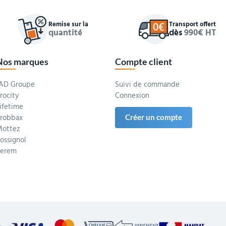
Remise sur la
Transport offert
quantité
dès
990€ HT
Nos marques
Compte client
AD Groupe
Suivi de commande
rocity
Connexion
ifetime
robbax
Créer un compte
ottez
ossignol
Serem