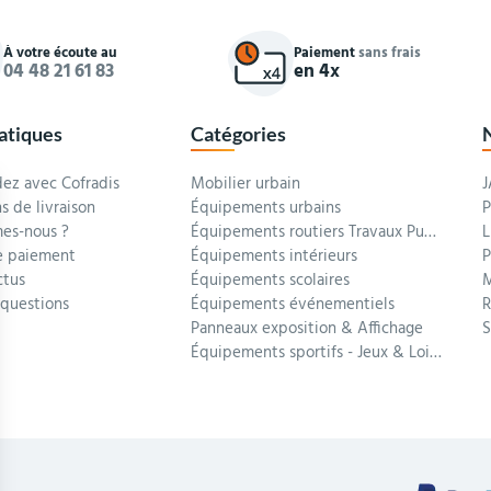
À votre écoute au
Paiement
sans frais
04 48 21 61 83
en 4x
ratiques
Catégories
z avec Cofradis
Mobilier urbain
J
s de livraison
Équipements urbains
P
es-nous ?
Équipements routiers Travaux Publics
L
 paiement
Équipements intérieurs
P
ctus
Équipements scolaires
M
 questions
Équipements événementiels
R
Panneaux exposition & Affichage
Équipements sportifs - Jeux & Loisirs