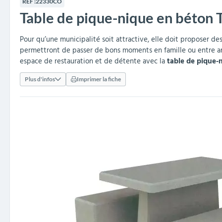
RÉF :
22330CO
collectivités
réception
amovibles
extérieurs
Table de pique-nique en béton 
Armoires et rangements
Structures aires de jeux
Séparateurs de voies et
Poteaux de guidage
Embellissement et
Barrières de ville
Vestiaires
Mobilier scolaire extérieu
Équipements sanitaires
Baby-foots & Billards
Décorations de Noël
Arceaux de sécurité
Travaux publics &
Cendriers urbains
fleurissement urbain
balises routières
collectivités
Industries
Pour qu’une municipalité soit attractive, elle doit proposer de
permettront de passer de bons moments en famille ou entre amis
Clous podotactiles et
Tables de cantine
espace de restauration et de détente avec la
table de pique-
rampes d'accès
Plus d'infos
Imprimer la fiche