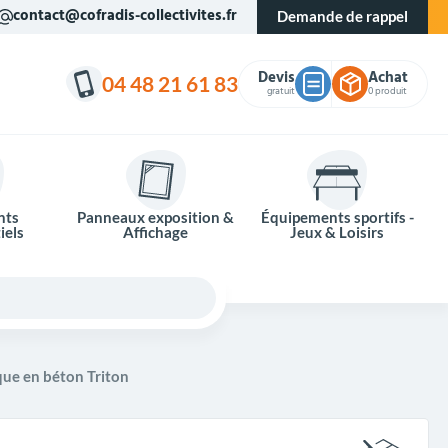
contact@cofradis-collectivites.fr
Demande de rappel
Devis
Achat
04 48 21 61 83
gratuit
0 produit
nts
Panneaux exposition &
Équipements sportifs -
iels
Affichage
Jeux & Loisirs
que en béton Triton