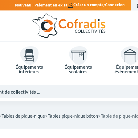
en 4x sans frais.
Créer un compte
Connexion
Équipements
Équipements
Équipeme
intérieurs
scolaires
événement
Tables de pique-nique
Tables pique-nique béton
Table de pique-ni
Potelets et bornes de ville
Mobilier événementiel
Tables de pique-nique
Panneaux d'affichage
Panneaux routiers
Matériel électoral
Bureaux scolaires
Poubelles intérieures
Mobilier enseignant
Barrières Vauban