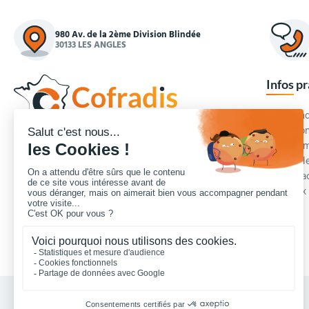
980 Av. de la 2ème Division Blindée
30133 LES ANGLES
Infos p
Commande
Condition
Concepteur et fournisseur de mobilier urbain,
Qui somm
Cofradis
répond aux besoins d'équipements des
Modes de
services des collectivités locales, des entreprises
Blog et a
de travaux publics, lycées, écoles.
Foire aux
Nous contacter