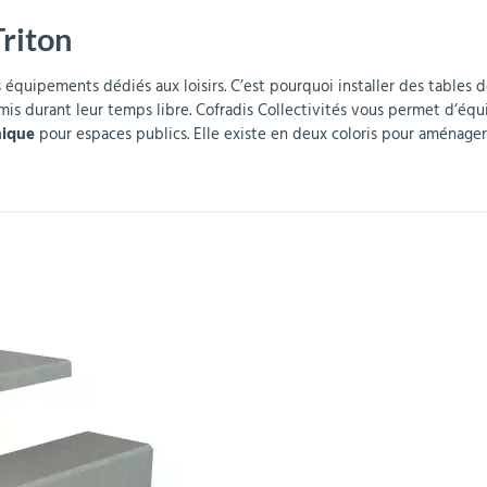
Triton
r
Mobilier de bureau
Miroirs de sécurité
Mobilier crèche et
Abris fumeurs
Pavoisement
Plaques Loi BLANQUER
Barrières de sécurité
maternelle
parking
s équipements dédiés aux loisirs. C’est pourquoi installer des tables 
 durant leur temps libre. Cofradis Collectivités vous permet d’équip
nique
pour espaces publics. Elle existe en deux coloris pour aménager 