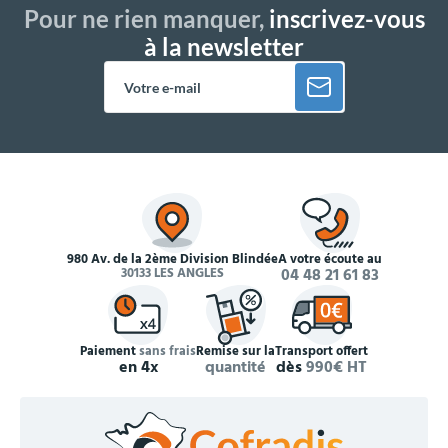
Pour ne rien manquer,
inscrivez-vous
à la newsletter
980 Av. de la 2ème Division Blindée
À votre écoute au
30133 LES ANGLES
04 48 21 61 83
Paiement
sans frais
Remise sur la
Transport offert
en 4x
quantité
dès
990€ HT