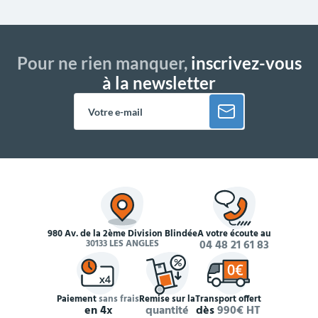
Pour ne rien manquer,
inscrivez-vous
à la newsletter
980 Av. de la 2ème Division Blindée
À votre écoute au
30133 LES ANGLES
04 48 21 61 83
Paiement
sans frais
Remise sur la
Transport offert
en 4x
quantité
dès
990€ HT