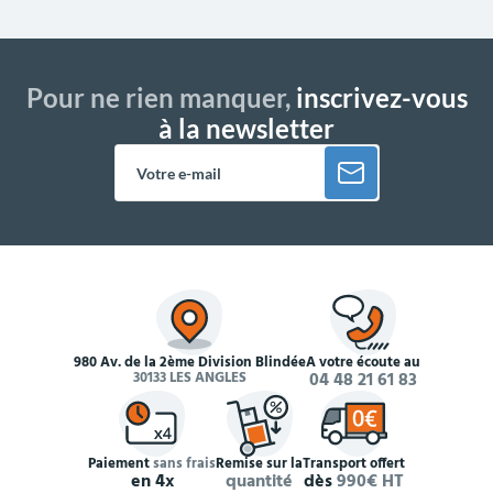
Pour ne rien manquer,
inscrivez-vous
à la newsletter
980 Av. de la 2ème Division Blindée
À votre écoute au
30133 LES ANGLES
04 48 21 61 83
Paiement
sans frais
Remise sur la
Transport offert
en 4x
quantité
dès
990€ HT