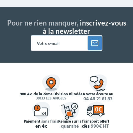
Pour ne rien manquer,
inscrivez-vous
à la newsletter
980 Av. de la 2ème Division Blindée
À votre écoute au
30133 LES ANGLES
04 48 21 61 83
Paiement
sans frais
Remise sur la
Transport offert
en 4x
quantité
dès
990€ HT