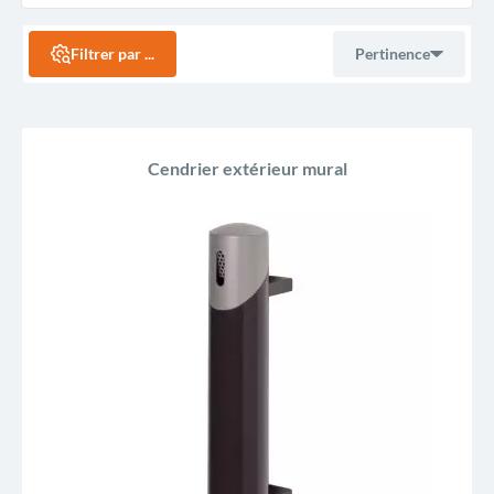
Filtrer par ...
Pertinence
Ventes, ordre décroissant
Cendrier extérieur mural
Pertinence
Nom, A à Z
Nom, Z à A
Prix, croissant
Prix, décroissant
Reference, A to Z
Reference, Z to A