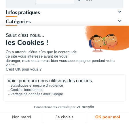

Infos pratiques

Catégories

Nos marques

Votre compte
Vos achats collectivités en ligne sécurisés 7 J/7
Mentions légales
CGV-CGU
Confidentialité
Cookies
Plan du site
© Copyright 2017 - 2026,
Cofradis Collectivités
- Réalisé par