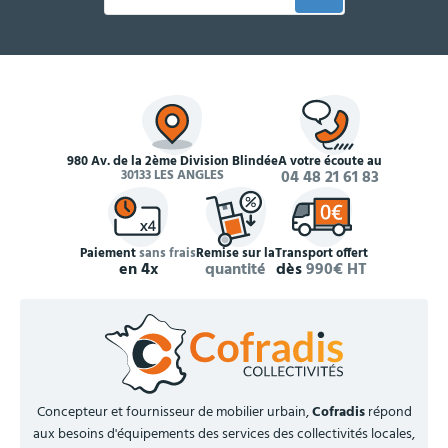
980 Av. de la 2ème Division Blindée
À votre écoute au
30133 LES ANGLES
04 48 21 61 83
Paiement
sans frais
Remise sur la
Transport offert
en 4x
quantité
dès
990€ HT
Concepteur et fournisseur de mobilier urbain,
Cofradis
répond
aux besoins d'équipements des services des collectivités locales,