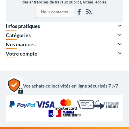
des entreprises de travaux publics, lycées, écoles.
Nous contacter

Infos pratiques

Catégories

Nos marques

Votre compte
Vos achats collectivités en ligne sécurisés 7 J/7
33,00 €
HT
39,60 €
TTC
Options du produit