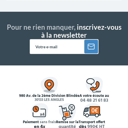
Pour ne rien manquer,
inscrivez-vous
à la newsletter
980 Av. de la 2ème Division Blindée
À votre écoute au
30133 LES ANGLES
04 48 21 61 83
Paiement
sans frais
Remise sur la
Transport offert
en 4x
quantité
dès
990€ HT