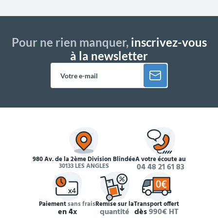
Pour ne rien manquer,
inscrivez-vous
à la newsletter
980 Av. de la 2ème Division Blindée
À votre écoute au
30133 LES ANGLES
04 48 21 61 83
Paiement
sans frais
Remise sur la
Transport offert
en 4x
quantité
dès
990€ HT