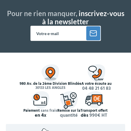
Pour ne rien manquer,
inscrivez-vous
à la newsletter
980 Av. de la 2ème Division Blindée
À votre écoute au
30133 LES ANGLES
04 48 21 61 83
Paiement
sans frais
Remise sur la
Transport offert
en 4x
quantité
dès
990€ HT